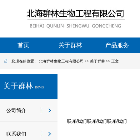
首页
关于群林
产品服务
您现在的位置：
北海群林生物工程有限公司
>>
关于群林
>> 正文
关于群林
news
公司简介
联系我们联系我们联系我们
联系我们